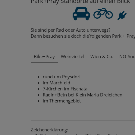
Park+Pray Standorte auf einen Blick
Sie sind per Rad oder Auto unterwegs?
Dann besuchen sie doch die´folgenden Park + Pray
Bike+Pray
Weinviertel
Wien & Co.
NÖ-Sü
rund um Poysdorf
im Marchfeld
7-Kirchen im Fischatal
Radln+Betn bei Klein Maria Dreieichen
im Thermengebiet
Zeichenerklärung: