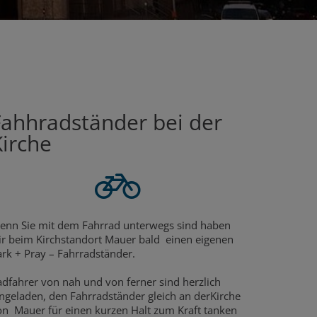
Fahhradständer bei der
Kirche
enn Sie mit dem Fahrrad unterwegs sind haben
ir beim Kirchstandort Mauer bald einen eigenen
ark + Pray – Fahrradständer.
adfahrer von nah und von ferner sind herzlich
ingeladen, den Fahrradständer gleich an derKirche
on Mauer für einen kurzen Halt zum Kraft tanken