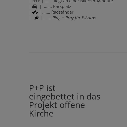
| B+P | ....... liegt an einer Bike+Pray-Route
|
| ....... Parkplatz
|
| ....... Radständer
|
| ....... Plug + Pray für E-Autos
P+P ist
eingebettet in das
Projekt offene
Kirche