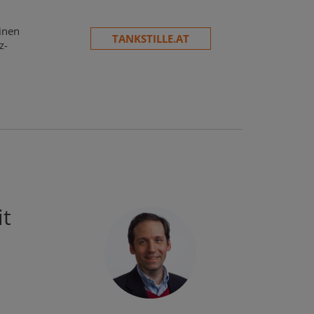
inen
TANKSTILLE.AT
z-
it