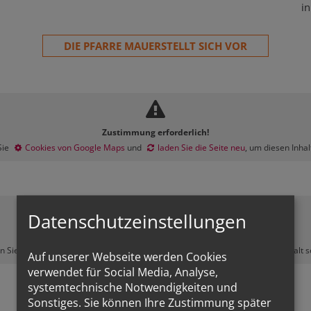
i
DIE PFARRE MAUERSTELLT SICH VOR
Zustimmung erforderlich!
Sie
Cookies von Google Maps
und
laden Sie die Seite neu
, um diesen Inha
Datenschutzeinstellungen
Zustimmung erforderlich!
en Sie
Cookies von Youtube
und
laden Sie die Seite neu
, um diesen Inhalt 
Auf unserer Webseite werden Cookies
verwendet für Social Media, Analyse,
systemtechnische Notwendigkeiten und
Sonstiges. Sie können Ihre Zustimmung später