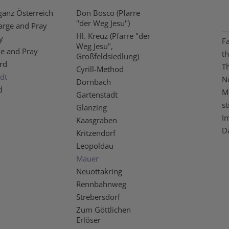
ganz Österreich
Don Bosco (Pfarre
"der Weg Jesu")
arge and Pray
__
Hl. Kreuz (Pfarre "der
y
F
Weg Jesu",
ke and Pray
t
Großfeldsiedlung)
rd
T
Cyrill-Method
dt
N
Dornbach
d
M
Gartenstadt
st
Glanzing
I
Kaasgraben
D
Kritzendorf
Leopoldau
Mauer
Neuottakring
Rennbahnweg
Strebersdorf
Zum Göttlichen
Erlöser