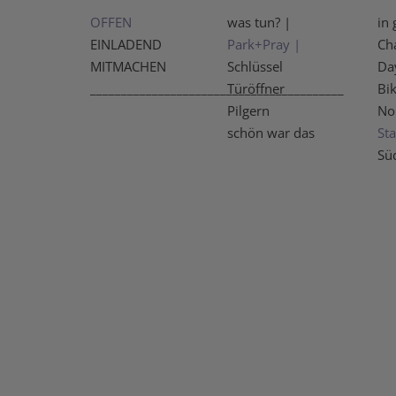
OFFEN
was tun? |
in 
EINLADEND
Park+Pray |
Ch
MITMACHEN
Schlüssel
Da
_________________________________________
Türöffner
Bi
Pilgern
No
schön war das
Sta
Sü