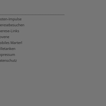
_______________________________________
asten-Impulse
heresebesuchen
herese-Links
ovene
obiles Marterl
illetanken
mpressum
atenschutz