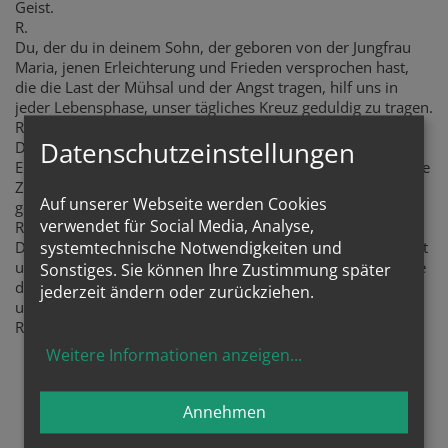
Geist.
R.
Du, der du in deinem Sohn, der geboren von der Jungfrau
Maria, jenen Erleichterung und Frieden versprochen hast,
die die Last der Mühsal und der Angst tragen, hilf uns in
jeder Lebensphase, unser tägliches Kreuz geduldig zu tragen.
R.
Datenschutzeinstellungen
Du, der du in der Großzügigkeit deiner Liebe alle unsere
Erwartungen übertriffst, lass die älteren Menschen durch die
Zuneigung und das Verständnis ihrer Familien und Freunde
Auf unserer Webseite werden Cookies
getröstet werden.
verwendet für Social Media, Analyse,
R.
Du, der niemanden von deiner väterlichen Liebe ausschließt
systemtechnische Notwendigkeiten und
und deine Vorliebe für die Demütigen zeigst, lass die Würde
Sonstiges. Sie können Ihre Zustimmung später
der älteren Menschen in der Kirche und in der Gesellschaft
jederzeit ändern oder zurückziehen.
unserer Zeit anerkannt und gewürdigt werden.
R.
Weitere Informationen anzeigen
...
Segensgebete
Annehmen
(aus dem Italienischen)