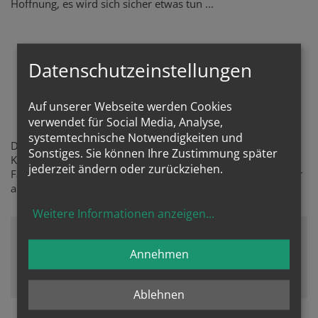
Hoffnung, es wird sich sicher etwas tun ...
Datenschutzeinstellungen
Zuhause
Auf unserer Webseite werden Cookies
verwendet für Social Media, Analyse,
systemtechnische Notwendigkeiten und
Der Vater war Portier der Anglo-Österreichischen Bank, der
Sonstiges. Sie können Ihre Zustimmung später
Konkurrenz der Rothschildschen Creditanstalt, und so lebte
jederzeit ändern oder zurückziehen.
Familie Pieller in nobler Gegend, sehr einfach und so war er
auch Pfarrkind der Schotten. (Strauchgasse 1)
Weitere Informationen anzeigen
...
Annehmen
Zustimmung erforderlich!
Bitte akzeptieren Sie
Cookies von Google Maps
und
laden Sie
die Seite neu
, um diesen Inhalt sehen zu können.
Ablehnen
Gymnasium