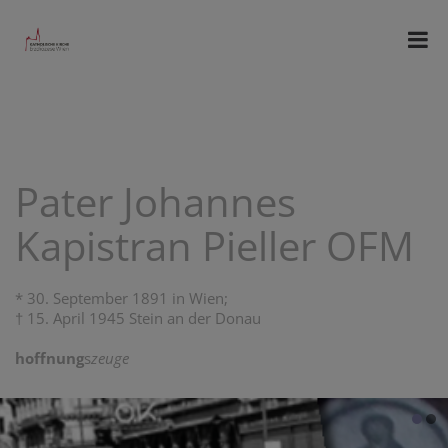
Pater Johannes
Kapistran Pieller OFM
* 30. September 1891 in Wien;
† 15. April 1945 Stein an der Donau
hoffnung
s
zeuge