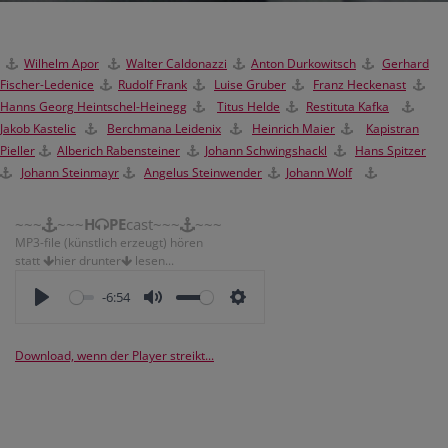
Wilhelm Apor
Walter Caldonazzi
Anton Durkowitsch
Gerhard
Fischer-Ledenice
Rudolf Frank
Luise Gruber
Franz Heckenast
Hanns Georg Heintschel-Heinegg
Titus Helde
Restituta Kafka
Jakob Kastelic
Berchmana Leidenix
H
einrich Maier
Kapistran
Pieller
Alberich Rabensteiner
Johann Schwingshackl
Hans Spitzer
Johann Steinmayr
Angelus Steinwender
Johann Wolf
~~~
~~~
H
PE
cast~~~
~~~
MP3-file (künstlich erzeugt) hören
statt
hier drunter
lesen...
-6:54
Download, wenn der Player streikt...