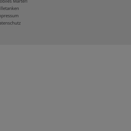
obiles Marterl
illetanken
mpressum
atenschutz