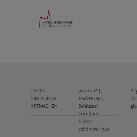
OFFEN
was tun? |
Pi
EINLADEND
Park+Pray |
ÖF
MITMACHEN
Schlüssel
gl
_________________________________________
Türöffner
Pilgern
schön war das