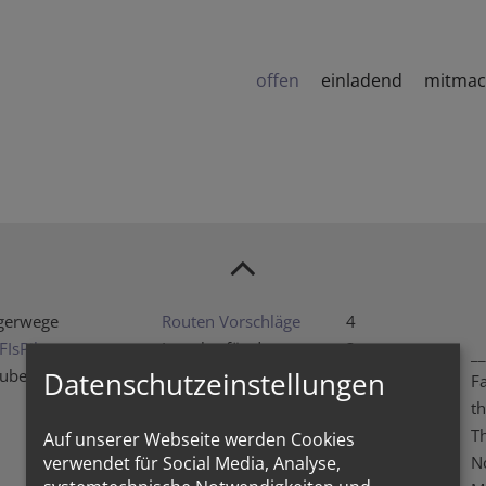
offen
einladend
mitma
lgerwege
Routen Vorschläge
4
FIsPilgern
Impulse für den
3
__
Pilgerweg
aubensweg
2
Datenschutzeinstellungen
F
1
t
T
Auf unserer Webseite werden Cookies
N
verwendet für Social Media, Analyse,