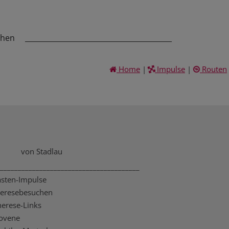
chen
_________________________________________
Home
|
Impulse
|
Routen
von Stadlau
_______________________________________
asten-Impulse
heresebesuchen
herese-Links
ovene