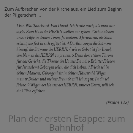
Zum Aufbrechen von der Kirche aus, ein Lied zum Beginn
der Pilgerschaft ...
1 Ein Wallfahrtslied. Von David. Ich freute mich, als man mir
sagte: Zum Haus des HERRN wollen wir gehen. 2 Schon stehen
unsere Füße in deinen Toren, Jerusalem: 3 Jerusalem, als Stadt
erbaut, die fest in sich gefügt ist. 4 Dorthin zogen die Stämme
hinauf, die Stämme des HERRN, / wie es Gebot ist für Israel,
den Namen des HERRN zu preisen. 5 Denn dort stehen Throne
für das Gericht, die Throne des Hauses David. 6 Erbittet Frieden
für Jerusalem! Geborgen seien, die dich lieben. 7 Friede sei in
deinen Mauern, Geborgenheit in deinen Häusern! 8 Wegen
meiner Brüder und meiner Freunde will ich sagen: In dir sei
Friede. 9 Wegen des Hauses des HERRN, unseres Gottes, will ich
dir Glück erflehen.
(Psalm 122)
Plan der ersten Etappe: zum
Bahnhof