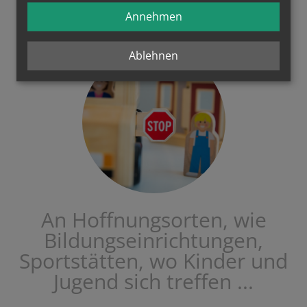
Annehmen
Ablehnen
An Hoffnungsorten, wie
Bildungseinrichtungen,
Sportstätten, wo Kinder und
Jugend sich treffen ...