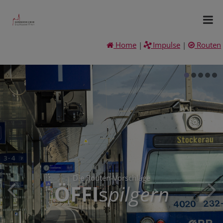
Home
|
Impulse
|
Routen
Die Routen-Vorschläge
ÖFFI
s
pilgern