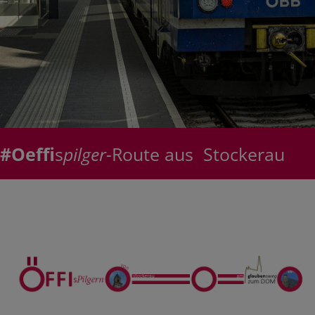
#Oeffi
s
pilger-
Route aus Stockerau