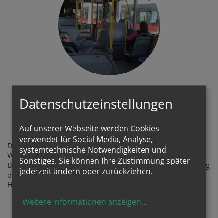
Beten mit der Bibel in Öffis:
Datenschutzeinstellungen
eine "Lectio Divina in
Vehiculis Publi"
Auf unserer Webseite werden Cookies
verwendet für Social Media, Analyse,
Die Lectio Divina, das betende Lesen und betrachten des
systemtechnische Notwendigkeiten und
Wortes Gottes hier in den ÖFFIs vorgeschlagen - mit
Sonstiges. Sie können Ihre Zustimmung später
Bibelstellen, wenn man im Berufsverkehr oder am Heimweg
jederzeit ändern oder zurückziehen.
der Menschen pilgert, fürs Vorbeifahren an Orten der
Hoffnung, wie Bildungseinrichtungen, Pflegestätten, ...
Weitere Informationen anzeigen
...
LECTIO-VORSCHLÄGE