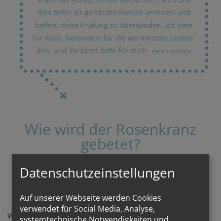
Wie wird der Rosenkranz
gebetet?
Datenschutzeinstellungen
Auf unserer Webseite werden Cookies
verwendet für Social Media, Analyse,
Was ist der Rosenkranz? wie kann man das Leben Jesu
systemtechnische Notwendigkeiten und