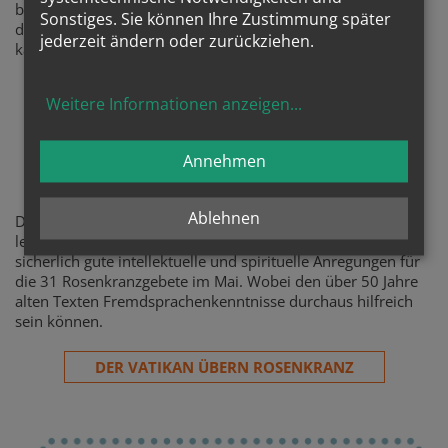
betrachten? Einfach mit einer Perlenkette beten, wie geht
Sonstiges. Sie können Ihre Zustimmung später
das? Der Rosenkranz, eine jahrhundertealte Gebetstradition
jederzeit ändern oder zurückziehen.
katholischer Spiritualität. All das auf einer Seite erklärt.
ALLES RUND UM DEN ROSENKRANZ
Weitere Informationen anzeigen
...
Annehmen
Ablehnen
Der Vatikan hat zusammengetragen, was die Päpste in den
letzten 150 Jahren über den Rosenkranz zu sagen hatten.
sicherlich gute intellektuelle und spirituelle Anregungen für
die 31 Rosenkranzgebete im Mai. Wobei den über 50 Jahre
alten Texten Fremdsprachenkenntnisse durchaus hilfreich
sein können.
DER VATIKAN ÜBERN ROSENKRANZ