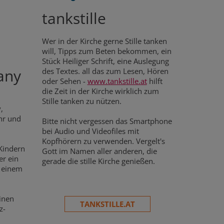
tankstille
Wer in der Kirche gerne Stille tanken
will, Tipps zum Beten bekommen, ein
Stück Heiliger Schrift, eine Auslegung
any
des Textes. all das zum Lesen, Hören
oder Sehen -
www.tankstille.at
hilft
die Zeit in der Kirche wirklich zum
Stille tanken zu nützen.
,
hr und
Bitte nicht vergessen das Smartphone
bei Audio und Videofiles mit
Kopfhörern zu verwenden. Vergelt's
Kindern
Gott im Namen aller anderen, die
er ein
gerade die stille Kirche genießen.
t einem
inen
TANKSTILLE.AT
z-