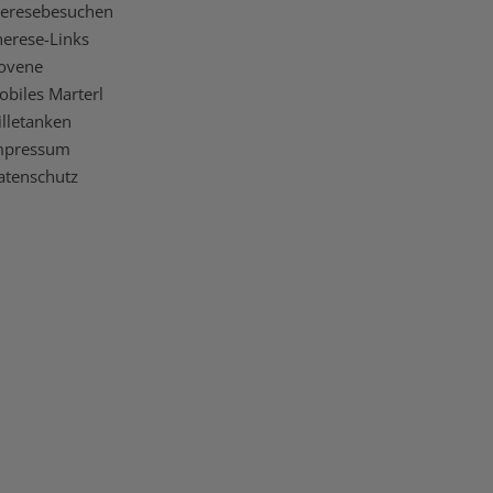
heresebesuchen
herese-Links
ovene
obiles Marterl
illetanken
mpressum
atenschutz