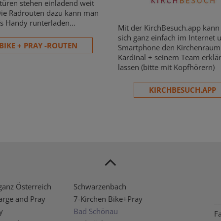
türen stehen einladend weit
Die Radrouten dazu kann man
fs Handy runterladen...
Mit der KirchBesuch.app kan
sich ganz einfach im Internet
BIKE + PRAY -ROUTEN
Smartphone den Kirchenrau
Kardinal + seinem Team erklä
lassen (bitte mit Kopfhörern)
KIRCHBESUCH.APP
ganz Österreich
Schwarzenbach
arge and Pray
7-Kirchen Bike+Pray
__
y
Bad Schönau
F