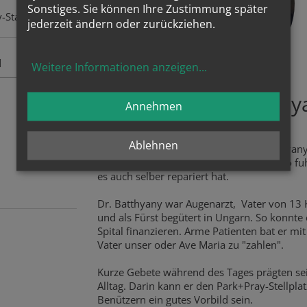
Sonstiges. Sie können Ihre Zustimmung später
-Standorte:
jederzeit ändern oder zurückziehen.
d
Weitere Informationen anzeigen
...
Sel. Ladislaus Batthy
Annehmen
Himmlischer Patron
Ablehnen
des Projektes ist der sel. Ladislaus Batthyany
frommer Arzt, der gerne mit seinem Auto fu
es auch selber repariert hat.
Dr. Batthyany war Augenarzt, Vater von 13 
und als Fürst begütert in Ungarn. So konnte 
Spital finanzieren. Arme Patienten bat er mi
Vater unser oder Ave Maria zu "zahlen".
Kurze Gebete während des Tages prägten se
Alltag. Darin kann er den Park+Pray-Stellplat
Benützern ein gutes Vorbild sein.