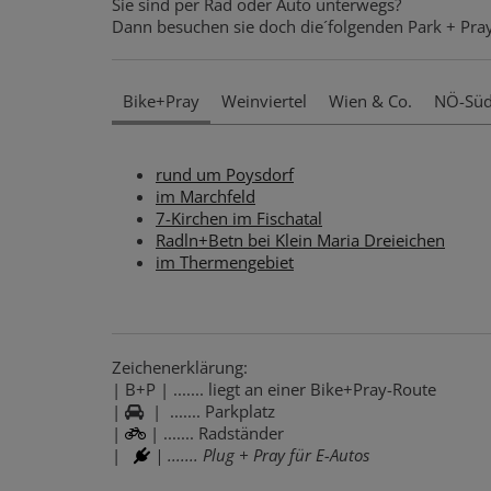
Sie sind per Rad oder Auto unterwegs?
Dann besuchen sie doch die´folgenden Park + Pray
Bike+Pray
Weinviertel
Wien & Co.
NÖ-Sü
rund um Poysdorf
im Marchfeld
7-Kirchen im Fischatal
Radln+Betn bei Klein Maria Dreieichen
im Thermengebiet
Zeichenerklärung:
| B+P | ....... liegt an einer Bike+Pray-Route
|
| ....... Parkplatz
|
| ....... Radständer
|
| ....... Plug + Pray für E-Autos