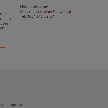
Niki Haselsteiner
Mail:
n.haselsteiner@edw.or.at
n man
Tel. 0664-515 52 67
 und am
m vom
ren
_______________________________________
asten-Impulse