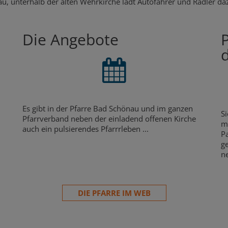
, unterhalb der alten Wehrkirche lädt Autofahrer und Radler daz
Die Angebote
Es gibt in der Pfarre Bad Schönau und im ganzen
S
Pfarrverband neben der einladend offenen Kirche
mö
auch ein pulsierendes Pfarrrleben ...
Pa
g
n
DIE PFARRE IM WEB