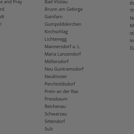
ke and Pray
Bad Vöslau
t
rd
Brunn am Gebirge
T
dt
Gainfarn
N
d
Gumpoldskirchen
M
Kirchschlag
st
Lichtenegg
I
Mannersdorf a. L.
D
Maria Lanzendorf
Möllersdorf
Neu Guntramsdorf
Neukloster
Perchtoldsdorf
Prein an der Rax
Pressbaum
Reichenau
Schwarzau
Sittendorf
Sulz