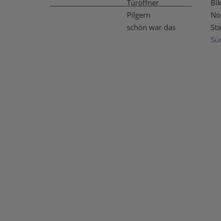
_________________________________________
Türöffner
Bi
Pilgern
No
schön war das
Sta
Sü