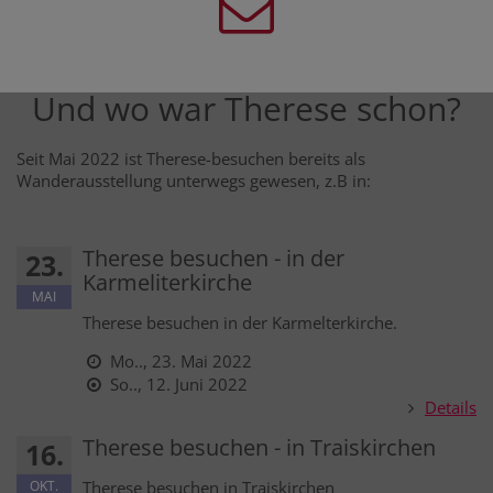
Und wo war Therese schon?
Seit Mai 2022 ist Therese-besuchen bereits als
Wanderausstellung unterwegs gewesen, z.B in:
Therese besuchen - in der
23.
Karmeliterkirche
MAI
Therese besuchen in der Karmelterkirche.
Mo.., 23. Mai 2022
So.., 12. Juni 2022
Details
Therese besuchen - in Traiskirchen
16.
OKT.
Therese besuchen in Traiskirchen