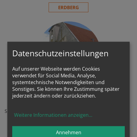
ERDBERG
Datenschutzeinstellungen
Auf unserer Webseite werden Cookies
verwendet für Social Media, Analyse,
systemtechnische Notwendigkeiten und
Sonstiges. Sie können Ihre Zustimmung später
Walterskirchen
jederzeit ändern oder zurückziehen.
Sehr schön, sehr alt - es zahlt sich aus
Weitere Informationen anzeigen
...
WALTERSKIRCHEN
Annehmen