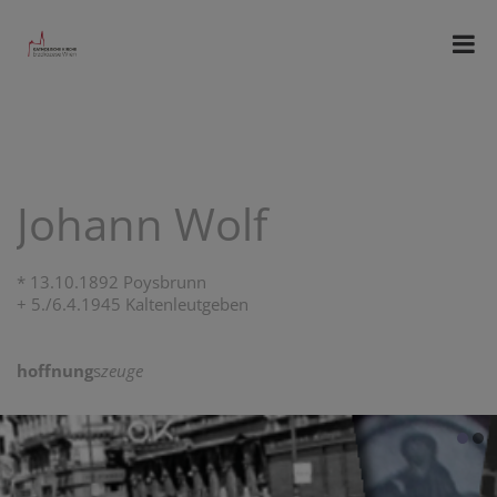
Johann Wolf
* 13.10.1892 Poysbrunn
+ 5./6.4.1945 Kaltenleutgeben
hoffnung
s
zeuge