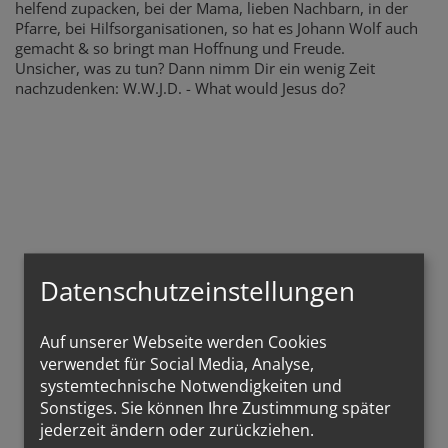
helfend zupacken, bei der Mama, lieben Nachbarn, in der
Pfarre, bei Hilfsorganisationen, so hat es Johann Wolf auch
gemacht & so bringt man Hoffnung und Freude.
Unsicher, was zu tun? Dann nimm Dir ein wenig Zeit
nachzudenken: W.W.J.D. - What would Jesus do?
Datenschutzeinstellungen
Auf unserer Webseite werden Cookies
Kostbar ist in den
verwendet für Social Media, Analyse,
systemtechnische Notwendigkeiten und
Augen des Herrn der
Sonstiges. Sie können Ihre Zustimmung später
jederzeit ändern oder zurückziehen.