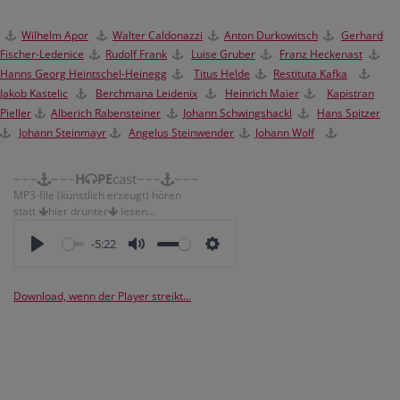
Wilhelm Apor
Walter Caldonazzi
Anton Durkowitsch
Gerhard
Fischer-Ledenice
Rudolf Frank
Luise Gruber
Franz Heckenast
Hanns Georg Heintschel-Heinegg
Titus Helde
Restituta Kafka
Jakob Kastelic
Berchmana Leidenix
H
einrich Maier
Kapistran
Pieller
Alberich Rabensteiner
Johann Schwingshackl
Hans Spitzer
Johann Steinmayr
Angelus Steinwender
Johann Wolf
~~~
~~~
H
PE
cast~~~
~~~
MP3-file (künstlich erzeugt) hören
statt
hier drunter
lesen...
-5:22
Download, wenn der Player streikt...