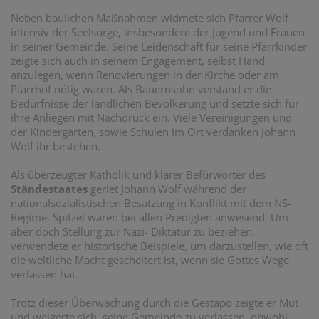
Neben baulichen Maßnahmen widmete sich Pfarrer Wolf
intensiv der Seelsorge, insbesondere der Jugend und Frauen
in seiner Gemeinde. Seine Leidenschaft für seine Pfarrkinder
zeigte sich auch in seinem Engagement, selbst Hand
anzulegen, wenn Renovierungen in der Kirche oder am
Pfarrhof nötig waren. Als Bauernsohn verstand er die
Bedürfnisse der ländlichen Bevölkerung und setzte sich für
ihre Anliegen mit Nachdruck ein. Viele Vereinigungen und
der Kindergarten, sowie Schulen im Ort verdanken Johann
Wolf ihr bestehen.
Als überzeugter Katholik und klarer Befürworter des
Ständestaates
geriet Johann Wolf während der
nationalsozialistischen Besatzung in Konflikt mit dem NS-
Regime. Spitzel waren bei allen Predigten anwesend. Um
aber doch Stellung zur Nazi- Diktatur zu beziehen,
verwendete er historische Beispiele, um darzustellen, wie oft
die weltliche Macht gescheitert ist, wenn sie Gottes Wege
verlassen hat.
Trotz dieser Überwachung durch die Gestapo zeigte er Mut
und weigerte sich, seine Gemeinde zu verlassen, obwohl