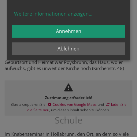
Tod seiner Frommen.
Weitere Informationen anzeigen
...
Annehmen
Psalm 116, 15
Poysbrunn
Ablehnen
Geburtsort und Heimat war Poysbrunn, das Haus, wo er
aufwuchs, gibt es unweit der Kirche noch (Kirchenstr. 48)
Zustimmung erforderlich!
Bitte akzeptieren Sie
Cookies von Google Maps
und
laden Sie
die Seite neu
, um diesen Inhalt sehen zu können.
Schule
Im Knabenseminar in Hollabrunn, den Ort, an dem so viele