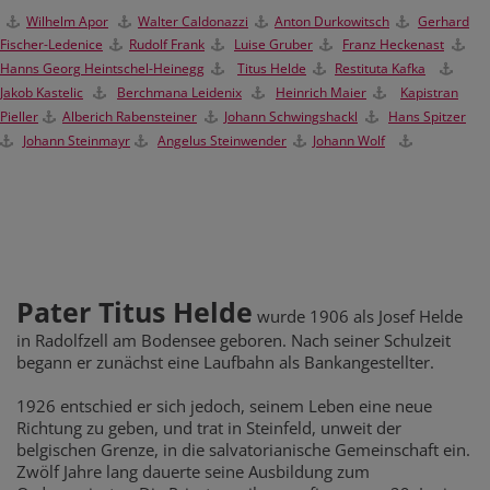
Wilhelm Apor
Walter Caldonazzi
Anton Durkowitsch
Gerhard
Fischer-Ledenice
Rudolf Frank
Luise Gruber
Franz Heckenast
Hanns Georg Heintschel-Heinegg
Titus Helde
Restituta Kafka
Jakob Kastelic
Berchmana Leidenix
H
einrich Maier
Kapistran
Pieller
Alberich Rabensteiner
Johann Schwingshackl
Hans Spitzer
Johann Steinmayr
Angelus Steinwender
Johann Wolf
Pater Titus Helde
wurde 1906 als Josef Helde
in Radolfzell am Bodensee geboren. Nach seiner Schulzeit
begann er zunächst eine Laufbahn als Bankangestellter.
1926 entschied er sich jedoch, seinem Leben eine neue
Richtung zu geben, und trat in Steinfeld, unweit der
belgischen Grenze, in die salvatorianische Gemeinschaft ein.
Zwölf Jahre lang dauerte seine Ausbildung zum