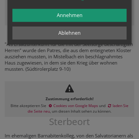
Zustimmung erforderlich!
Bitte akzeptieren Sie
Cookies von Google Maps
und
laden Sie
Annehmen
die Seite neu
, um diesen Inhalt sehen zu können.
Ersatz-Unterkunft
Ablehnen
"Als Ersatzunterkunft für die mit der Seelsorge beschäftigten
Herren" wurde den Patres, die aus dem enteigneten Kloster
ausziehen mussten, in Mistelbach ein beschlagnahmtes
Haus zugewiesen, in dem sie den Krieg über wohnen
mussten. (Südtirolerplatz 9-10)
Zustimmung erforderlich!
Bitte akzeptieren Sie
Cookies von Google Maps
und
laden Sie
die Seite neu
, um diesen Inhalt sehen zu können.
Sterbeort
Im ehemaligen Barnabitenkolleg, von den Salvatorianern als