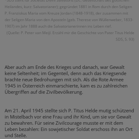
*SDS steht für Societas Divini Salvatoris (Dt.: Gesellschaft des göttlichen
Heilandes, kurz: Salvatorianer); gegründet 1881 in Rom durch den Seligen
P. Franziskus Maria vom Kreuze Jordan (1848-1918), der zusammen mit
der Seligen Maria von den Aposteln (geb. Therese von Wüllenweber, 1833-
1907) im Jahr 1888 auch die Salvatorianerinnen ins Leben rief.
(Quelle: P. Peter van Meijl. Erzähl mir die Geschichte von Pater Titus Helde
SDS, S. 93)
Aber auch am Ende des Krieges und danach, war Gewalt
keine Seltenheit; im Gegenteil, denn auch das Kriegsende
brachte neue Bedrohungen mit sich. Als die Rote Armee
1945 in Österreich einmarschierte, kam es zu zahlreichen
Übergriffen auf die Zivilbevölkerung.
Am 21. April 1945 stellte sich P. Titus Helde mutig schützend
in Mistelbach vor eine Frau und ihr Kind, um sie vor Gewalt
zu bewahren. Für seine Zivilcourage musste er mit dem
Leben bezahlen: Ein sowjetischer Soldat erschoss ihn an Ort
und Stelle.