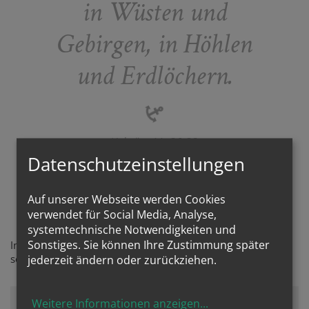
in Wüsten und
Gebirgen, in Höhlen
und Erdlöchern.
Hebräer 11, 36-38
Datenschutzeinstellungen
Auf unserer Webseite werden Cookies
Einsatzort in Wien
verwendet für Social Media, Analyse,
systemtechnische Notwendigkeiten und
Sonstiges. Sie können Ihre Zustimmung später
In der Wiener Mariahilfer-Pfarre wirkten die Salvatorianer,
so auch einige Zeit P. Titus (Barnabitengasse 14)
jederzeit ändern oder zurückziehen.
Weitere Informationen anzeigen
...