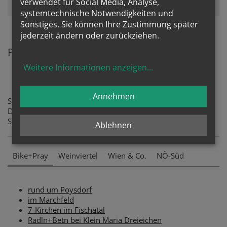
verwendet für Social Media, Analyse,
Seite neu
, um diesen Inhalt sehen zu können.
systemtechnische Notwendigkeiten und
Sonstiges. Sie können Ihre Zustimmung später
jederzeit ändern oder zurückziehen.
Park+Pray Standorte auf einen Blick
Weitere Informationen anzeigen
...
Annehmen
Sie sind per Rad oder Auto unterwegs?
Dann besuchen sie doch die´folgenden Park + Pray-
Standorte:
Ablehnen
Bike+Pray
Weinviertel
Wien & Co.
NÖ-Süd
rund um Poysdorf
im Marchfeld
7-Kirchen im Fischatal
Radln+Betn bei Klein Maria Dreieichen