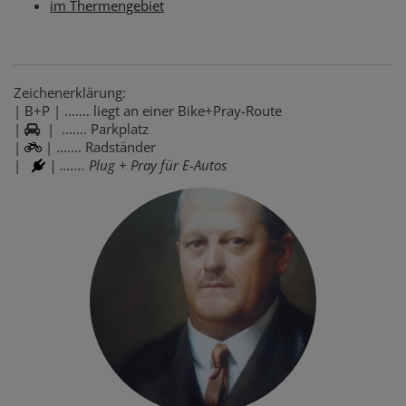
im Thermengebiet
Zeichenerklärung:
| B+P | ....... liegt an einer Bike+Pray-Route
|
| ....... Parkplatz
|
| ....... Radständer
|
| ....... Plug + Pray für E-Autos