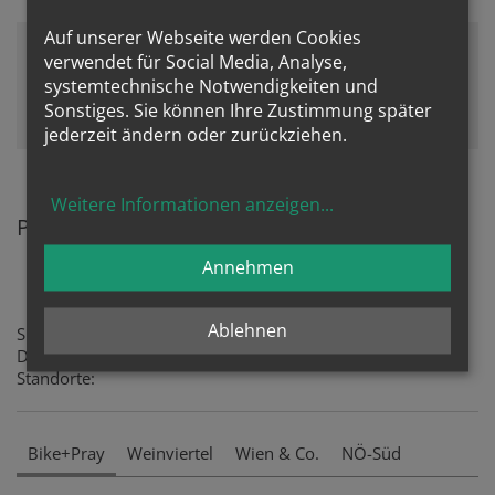
Auf unserer Webseite werden Cookies
verwendet für Social Media, Analyse,
systemtechnische Notwendigkeiten und
Zustimmung erforderlich!
Sonstiges. Sie können Ihre Zustimmung später
Bitte akzeptieren Sie
Cookies von Youtube
und
laden Sie die
Seite neu
, um diesen Inhalt sehen zu können.
jederzeit ändern oder zurückziehen.
Weitere Informationen anzeigen
...
Park+Pray Standorte auf einen Blick
Annehmen
Ablehnen
Sie sind per Rad oder Auto unterwegs?
Dann besuchen sie doch die´folgenden Park + Pray-
Standorte:
Bike+Pray
Weinviertel
Wien & Co.
NÖ-Süd