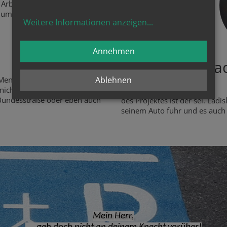
Arbeit kurz auf 5 Minuten bei
 um inne zu halten, dann hat
Weitere Informationen anzeigen
...
Annehmen
Sel. La
Menschen zum in die Kirche
Ablehnen
 nicht am belebten Hauptplatz
Himmlischer Patron
r Bundesstraße oder eben auch
des Projektes ist der sel. Lad
seinem Auto fuhr und es auch s
Mein Herr,