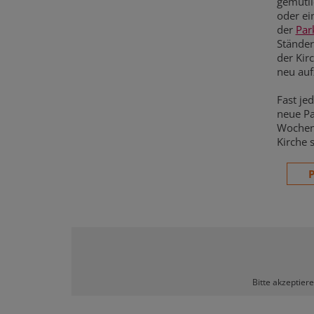
gemütl
oder ei
der
Par
Ständer
der Kir
neu auf
Fast je
neue Pa
Wochen 
Kirche s
P
Bitte akzeptier