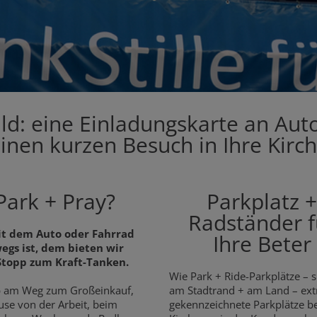
ld: eine Einladungskarte an Au
inen kurzen Besuch in Ihre Kirc
Park + Pray?
Parkplatz 
Radständer f
t dem Auto oder Fahrrad
Ihre Beter
egs ist, dem bieten wir
Stopp zum Kraft-Tanken.
Wie Park + Ride-Parkplätze – s
b am Weg zum Großeinkauf,
am Stadtrand + am Land – ext
se von der Arbeit, beim
gekennzeichnete Parkplätze b