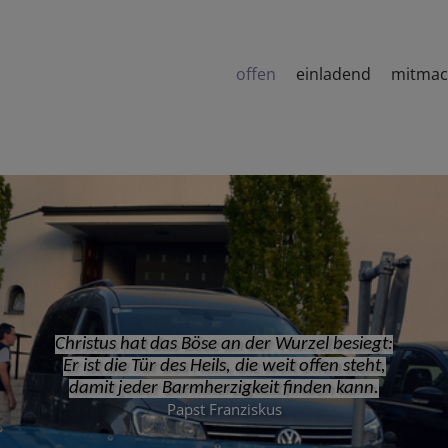
offen
einladend
mitma
Christus hat das Böse an der Wurzel besiegt:
Er ist die Tür des Heils, die weit offen steht,
damit jeder Barmherzigkeit finden kann.
Papst Franziskus