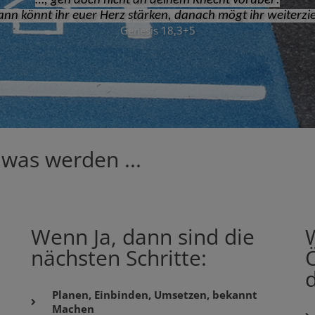
…, geh doch nicht an deinem Knecht vorüber!
ann könnt ihr euer Herz stärken, danach mögt ihr weiterzi
Genesis 18,3+5
 was werden ...
Wenn Ja, dann sind die
W
nächsten Schritte:
Ö
Planen, Einbinden, Umsetzen, bekannt
Machen