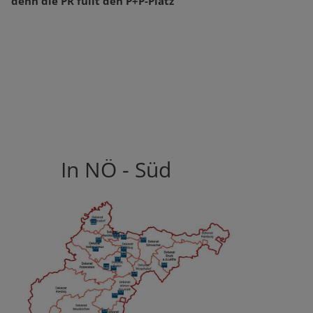
denn die PR füllt den P+P-Platz
In NÖ - Süd