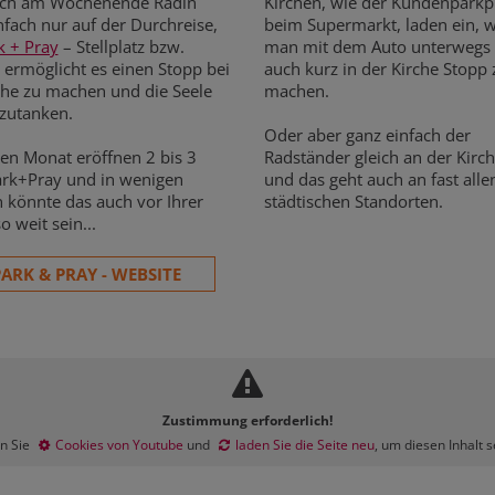
ich am Wochenende Radln
Kirchen, wie der Kundenparkp
nfach nur auf der Durchreise,
beim Supermarkt, laden ein, 
k + Pray
– Stellplatz bzw.
man mit dem Auto unterwegs i
 ermöglicht es einen Stopp bei
auch kurz in der Kirche Stopp 
che zu machen und die Seele
machen.
zutanken.
Oder aber ganz einfach der
den Monat eröffnen 2 bis 3
Radständer gleich an der Kir
rk+Pray und in wenigen
und das geht auch an fast alle
könnte das auch vor Ihrer
städtischen Standorten.
o weit sein...
ARK & PRAY - WEBSITE
Zustimmung erforderlich!
en Sie
Cookies von Youtube
und
laden Sie die Seite neu
, um diesen Inhalt 