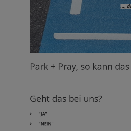
…, d
Park + Pray, so kann das
Geht das bei uns?
"JA"
"NEIN"