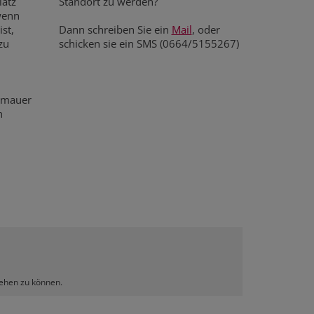
latz
Standort zu werden?
wenn
st,
Dann schreiben Sie ein
Mail
, oder
zu
schicken sie ein SMS (0664/5155267)
chmauer
n
sehen zu können.