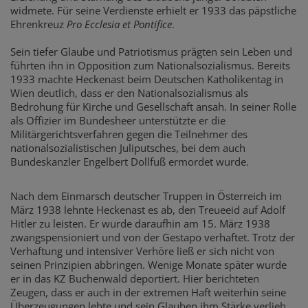
widmete. Für seine Verdienste erhielt er 1933 das päpstliche
Ehrenkreuz
Pro Ecclesia et Pontifice
.
Sein tiefer Glaube und Patriotismus prägten sein Leben und
führten ihn in Opposition zum Nationalsozialismus. Bereits
1933 machte Heckenast beim Deutschen Katholikentag in
Wien deutlich, dass er den Nationalsozialismus als
Bedrohung für Kirche und Gesellschaft ansah. In seiner Rolle
als Offizier im Bundesheer unterstützte er die
Militärgerichtsverfahren gegen die Teilnehmer des
nationalsozialistischen Juliputsches, bei dem auch
Bundeskanzler Engelbert Dollfuß ermordet wurde.
Nach dem Einmarsch deutscher Truppen in Österreich im
März 1938 lehnte Heckenast es ab, den Treueeid auf Adolf
Hitler zu leisten. Er wurde daraufhin am 15. März 1938
zwangspensioniert und von der Gestapo verhaftet. Trotz der
Verhaftung und intensiver Verhöre ließ er sich nicht von
seinen Prinzipien abbringen. Wenige Monate später wurde
er in das KZ Buchenwald deportiert. Hier berichteten
Zeugen, dass er auch in der extremen Haft weiterhin seine
Überzeugungen lebte und sein Glauben ihm Stärke verlieh.