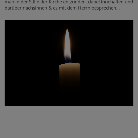
man in der Stille der Kirche entzünden, dabei innehalten und
darüber nachsinnen & es mit dem Herrn besprechen...