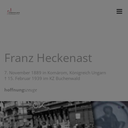
Franz Heckenast
7. November 1889 in Komárom, Königreich Ungarn
† 15. Februar 1939 im KZ Buchenwald
hoffnung
s
zeuge