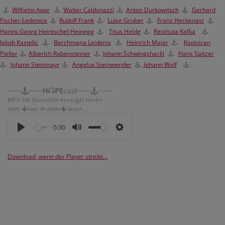
Wilhelm Apor
Walter Caldonazzi
Anton Durkowitsch
Gerhard
Fischer-Ledenice
Rudolf Frank
Luise Gruber
Franz Heckenast
Hanns Georg Heintschel-Heinegg
Titus Helde
Restituta Kafka
Jakob Kastelic
Berchmana Leidenix
H
einrich Maier
Kapistran
Pieller
Alberich Rabensteiner
Johann Schwingshackl
Hans Spitzer
Johann Steinmayr
Angelus Steinwender
Johann Wolf
~~~
~~~
H
PE
cast~~~
~~~
MP3-file (künstlich erzeugt) hören
statt
hier drunter
lesen...
-5:30
Download, wenn der Player streikt...