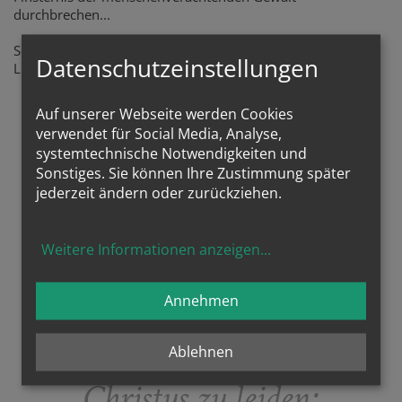
durchbrechen...
So kann man in vielen offenen Kirchen als Zeichen ein
Datenschutzeinstellungen
Lichterl entzünden...
Auf unserer Webseite werden Cookies
verwendet für Social Media, Analyse,
systemtechnische Notwendigkeiten und
Sonstiges. Sie können Ihre Zustimmung später
jederzeit ändern oder zurückziehen.
Weitere Informationen anzeigen
...
Annehmen
Denn euch wurde die
Gnade zuteil, für
Ablehnen
Christus zu leiden: