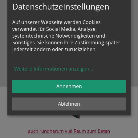
Datenschutzeinstellungen
Die womöglich gemütlichsten Kniebänke der Welt,
D
zumindest aber von St. Peter
Auf unserer Webseite werden Cookies
verwendet für Social Media, Analyse,
systemtechnische Notwendigkeiten und
Sonstiges. Sie können Ihre Zustimmung später
jederzeit ändern oder zurückziehen.
Zustimmung erforderlich!
Bitte akzeptieren Sie
Cookies von Google Maps
und
laden
Weitere Informationen anzeigen
...
Sie die Seite neu
, um diesen Inhalt sehen zu können.
Annehmen
Ablehnen
auch rundherum viel Raum zum Beten