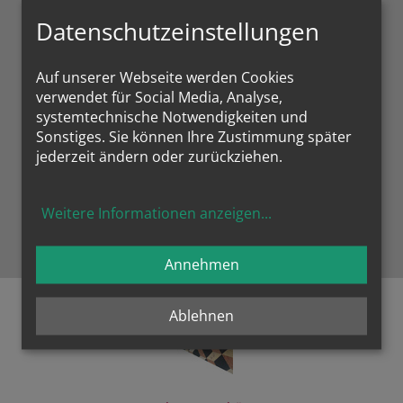
A
Datenschutzeinstellungen
Kunsthistorisch interessante Kirchen, wie hier die
Schubertkirche im 9. Bezirk ziehen an.
Auf unserer Webseite werden Cookies
e
verwendet für Social Media, Analyse,
systemtechnische Notwendigkeiten und
Sonstiges. Sie können Ihre Zustimmung später
jederzeit ändern oder zurückziehen.
Zustimmung erforderlich!
Weitere Informationen anzeigen
...
Bitte akzeptieren Sie
Cookies von Google Maps
und
laden
Sie die Seite neu
, um diesen Inhalt sehen zu können.
Annehmen
Ablehnen