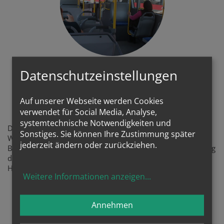
Beten mit der Bibel in Öffis:
Datenschutzeinstellungen
eine "Lectio Divina in
Vehiculis Publi"
Auf unserer Webseite werden Cookies
verwendet für Social Media, Analyse,
systemtechnische Notwendigkeiten und
Die Lectio Divina, das betende Lesen und betrachten des
Sonstiges. Sie können Ihre Zustimmung später
Wortes Gottes hier in den ÖFFIs vorgeschlagen - mit
jederzeit ändern oder zurückziehen.
Bibelstellen, wenn man im Berufsverkehr oder am Heimweg
der Menschen pilgert, fürs Vorbeifahren an Orten der
Hoffnung, wie Bildungseinrichtungen, Pflegestätten, ...
Weitere Informationen anzeigen
...
LECTIO-VORSCHLÄGE
Annehmen