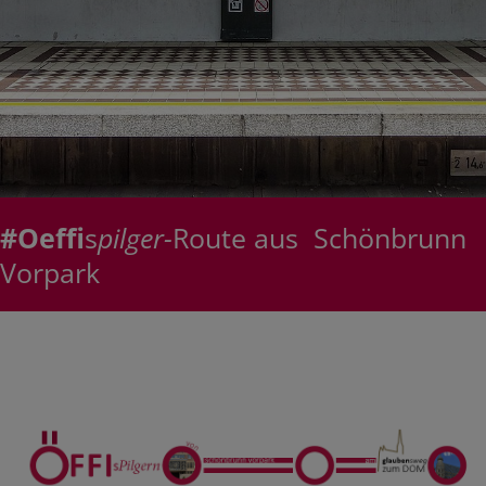
#Oeffi
s
pilger-
Route aus Schönbrunn
Vorpark