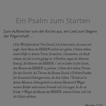
Ein Psalm zum Starten
Zum Aufbrechen von der Kirche aus, ein Lied zum Beginn
der Pilgerschaft ...
1 Ein Wallfahrtslied. Von David. Ich freute mich, als man mir
sagte: Zum Haus des HERRN wollen wir gehen. 2 Schon stehen
unsere Füße in deinen Toren, Jerusalem: 3 Jerusalem, als Stadt
erbaut, die fest in sich gefügt ist. 4 Dorthin zogen die Stämme
hinauf, die Stämme des HERRN, / wie es Gebot ist für Israel,
den Namen des HERRN zu preisen. 5 Denn dort stehen Throne
für das Gericht, die Throne des Hauses David. 6 Erbittet Frieden
für Jerusalem! Geborgen seien, die dich lieben. 7 Friede sei in
deinen Mauern, Geborgenheit in deinen Häusern! 8 Wegen
meiner Brüder und meiner Freunde will ich sagen: In dir sei
Friede. 9 Wegen des Hauses des HERRN, unseres Gottes, will ich
dir Glück erflehen.
(Psalm 122)