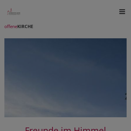
offene
KIRCHE
Freunde im Himmel