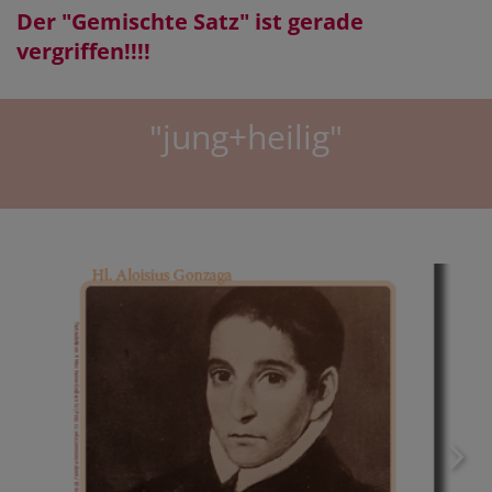
Der "Gemischte Satz" ist gerade
vergriffen!!!!
"jung+heilig"
"Er will, dass wir die schlechten Kleider der Eigenliebe
ablegen und mit der Liebe uns bekleiden..."
Hl. Aloysius Gonzaga