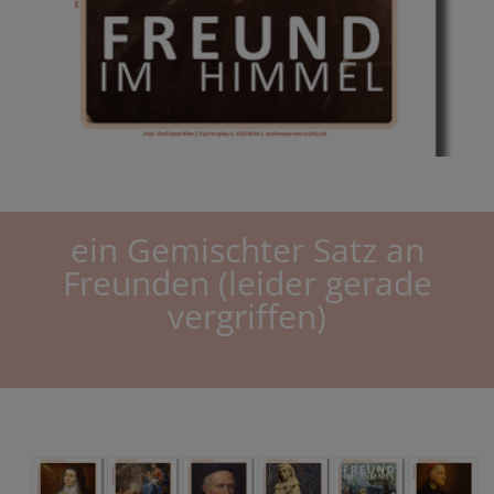
ein Gemischter Satz an
Freunden (leider gerade
vergriffen)