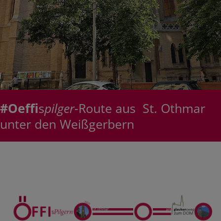
#Oeffi
s
pilger-
Route aus St. Othmar
unter den Weißgerbern