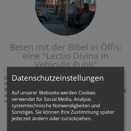
Beten mit der Bibel in Öffis:
eine "Lectio Divina in
Vehiculis Publi"
Datenschutzeinstellungen
Die Lectio Divina, das betende Lesen und betrachten des
Wortes Gottes hier in den ÖFFIs vorgeschlagen - mit
Bibelstellen, wenn man im Berufsverkehr oder am Heimweg
Auf unserer Webseite werden Cookies
der Menschen pilgert, fürs Vorbeifahren an Orten der
verwendet für Social Media, Analyse,
Hoffnung, wie Bildungseinrichtungen, Pflegestätten, ...
systemtechnische Notwendigkeiten und
Sonstiges. Sie können Ihre Zustimmung später
LECTIO-VORSCHLÄGE
jederzeit ändern oder zurückziehen.