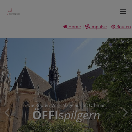
Home
|
Impulse
|
Routen
Die Routen-Vorschläge aus St. Othmar
ÖFFI
s
pilgern