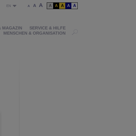
A
A
A
A
A
A
A
P
EN
A
& MAGAZIN
SERVICE & HILFE
MENSCHEN & ORGANISATION