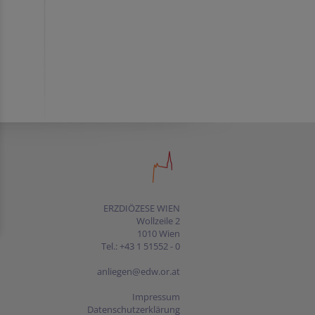
ERZDIÖZESE WIEN
Wollzeile 2
1010 Wien
Tel.: +43 1 51552 - 0
anliegen@edw.or.at
Impressum
Datenschutzerklärung