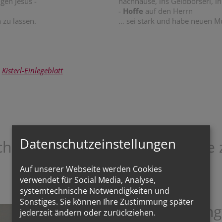
gen Jesus -
nachhause, ins Geldbörserl, i
-
Hoffe
auf den Herrn
 zu lassen.
… sei stark und habe neuen 
r
Kisterl-Einlegeblatt
Datenschutzeinstellungen
ch-Gemeinde die hoffnungslose z
Auf unserer Webseite werden Cookies
verwendet für Social Media, Analyse,
systemtechnische Notwendigkeiten und
Sonstiges. Sie können Ihre Zustimmung später
Bestellung
jederzeit ändern oder zurückziehen.