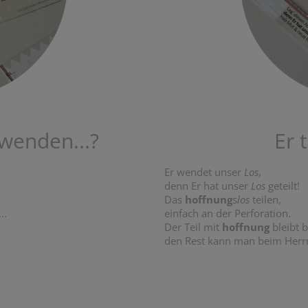
wenden...?
Er 
Er wendet unser
Los
,
denn Er hat unser
Los
geteilt!
Das
hoffnung
s
los
teilen,
...
einfach an der Perforation.
Der Teil mit
hoffnung
bleibt 
den Rest kann man beim Her