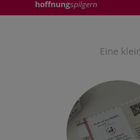
hoffnung
s
pilgern
Eine kle