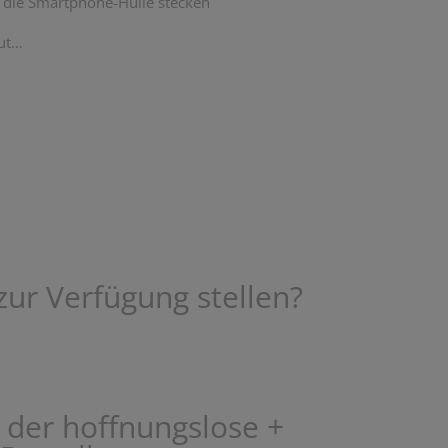
n die Smartphone-Hülle stecken
Mut…
ur Verfügung stellen?
 der hoffnungslose +