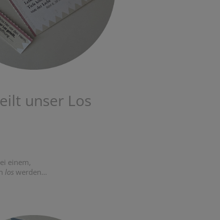
teilt unser Los
bei einem,
rn
los
werden…