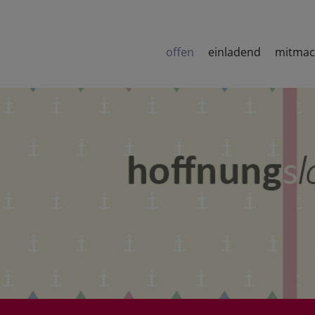
offen
einladend
mitma