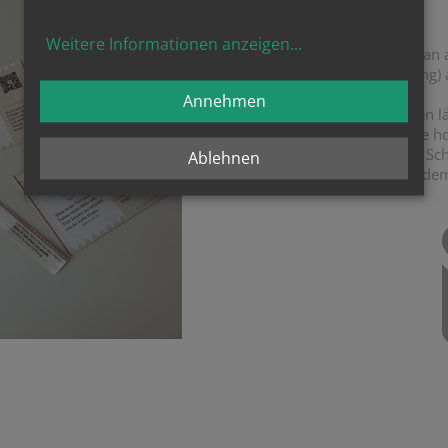
Weitere Informationen anzeigen
...
Die
hoffnung
s
lose
kann man a
von der St. Elisabeth-Stiftung)
Annehmen
Wenn man es sich zusenden läs
Spende, mit der wir weitere 
Offene-Kirche-Projekte auf Sc
Ablehnen
geben kann, soll aber trotzd