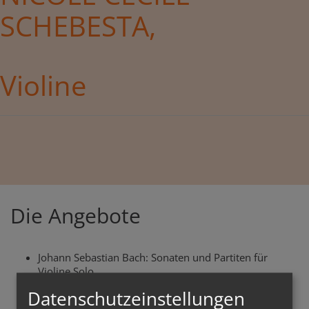
SCHEBESTA,
Violine
Die Angebote
Johann Sebastian Bach: Sonaten und Partiten für
Violine Solo
Datenschutzeinstellungen
Ruhige, von Gitarre begleitete Melodien der jüngeren