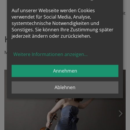
liturgischen Musik
Auf unserer Webseite werden Cookies
G.Ph.Telemann, W.A.Mozart, frz.Renaissance: Duos mit
verwendet für Social Media, Analyse,
Geige, Flöte, Oboe oder Cello
systemtechnische Notwendigkeiten und
Sonstiges. Sie können Ihre Zustimmung später
jederzeit ändern oder zurückziehen.
Kontakt
Mail:
nicole_cecile@hotmail.com
Weitere Informationen anzeigen
...
Annehmen
Ablehnen