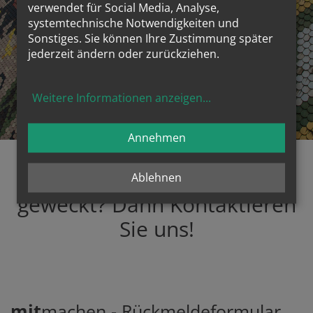
verwendet für Social Media, Analyse,
systemtechnische Notwendigkeiten und
Sonstiges. Sie können Ihre Zustimmung später
jederzeit ändern oder zurückziehen.
BILDUNGSWERKLEITER:IN
Weitere Informationen anzeigen
...
Bildungswerk
Annehmen
Haben wir Ihr Interesse
Ablehnen
geweckt? Dann Kontaktieren
Sie uns!
mit
machen - Rückmeldeformular