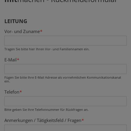
LEITUNG
Company website
Session ID
Verification code
Reference
Secondary phone
Fax
Vor- und Zuname
*
Tragen Sie bitte hier Ihren Vor- und Familiennamen ein.
E-Mail
*
Fügen Sie bitte Ihre E-Mail Adresse als vornehmlichen Kommunikationskanal
ein.
Telefon
*
Bitte geben Sie Ihre Telefonnummer für Rückfragen an.
Anmerkungen / Tätigkeitsfeld / Fragen
*