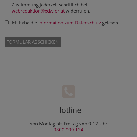
Zustimmung jederzeit schriftlich bei
webredaktion@edw.or.at
widerrufen.
Ich habe die
Information zum Datenschutz
gelesen.
Tracking ID
Session ID
Verification code
Verification code
Fax
Fax
Security token
Hotline
von Montag bis Freitag von 9-17 Uhr
0800 999 134