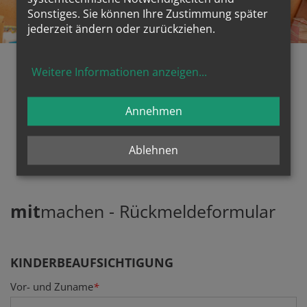
KINDERBETREUUNG
Sonstiges. Sie können Ihre Zustimmung später
St. Elisabethstiftung
jederzeit ändern oder zurückziehen.
Weitere Informationen anzeigen
...
Haben wir Ihr Interesse
geweckt? Dann Kontaktieren
Annehmen
Sie uns!
Ablehnen
mit
machen - Rückmeldeformular
KINDERBEAUFSICHTIGUNG
URL
Verification code
Security token
Vor- und Zuname
*