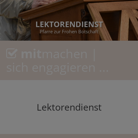
LEKTORENDIENST
Pfarre zur Frohen Botschaft
mit
machen |
sich engagieren ...
Lektorendienst