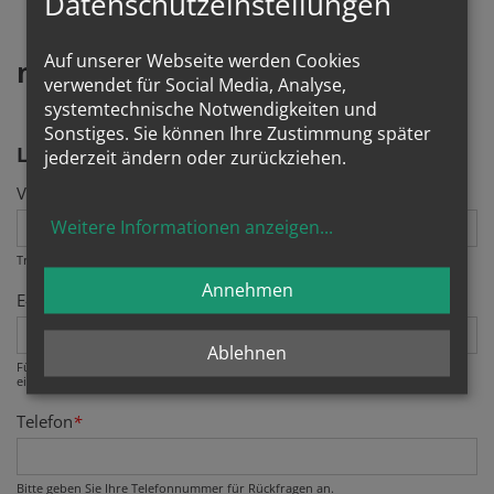
Datenschutzeinstellungen
Auf unserer Webseite werden Cookies
mit
machen - Rückmeldeformular
verwendet für Social Media, Analyse,
systemtechnische Notwendigkeiten und
Sonstiges. Sie können Ihre Zustimmung später
LEKTORENDIENST
jederzeit ändern oder zurückziehen.
Vor- und Zuname
*
Weitere Informationen anzeigen
...
Tragen Sie bitte hier Ihren Vor- und Familiennamen ein.
Annehmen
E-Mail
*
Ablehnen
Fügen Sie bitte Ihre E-Mail Adresse als vornehmlichen Kommunikationskanal
ein.
Telefon
*
Bitte geben Sie Ihre Telefonnummer für Rückfragen an.