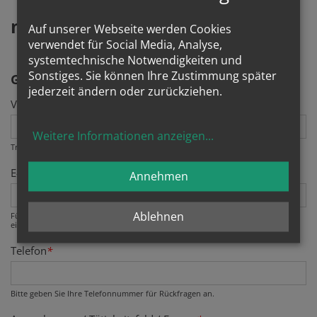
mit
machen - Rückmeldeformular
Auf unserer Webseite werden Cookies
verwendet für Social Media, Analyse,
systemtechnische Notwendigkeiten und
Sonstiges. Sie können Ihre Zustimmung später
GEBURTSTAGSBRIEFE AUSTRAGEN
jederzeit ändern oder zurückziehen.
Vor- und Zuname
*
Weitere Informationen anzeigen
...
Tragen Sie bitte hier Ihren Vor- und Familiennamen ein.
E-Mail
*
Annehmen
Ablehnen
Fügen Sie bitte Ihre E-Mail Adresse als vornehmlichen Kommunikationskanal
ein.
Telefon
*
Bitte geben Sie Ihre Telefonnummer für Rückfragen an.