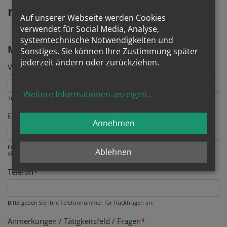
mit
machen - Rückmeldeformular
Auf unserer Webseite werden Cookies
verwendet für Social Media, Analyse,
systemtechnische Notwendigkeiten und
MESNERDIENST
Sonstiges. Sie können Ihre Zustimmung später
jederzeit ändern oder zurückziehen.
Vor- und Zuname
*
Weitere Informationen anzeigen
...
Tragen Sie bitte hier Ihren Vor- und Familiennamen ein.
E-Mail
*
Annehmen
Fügen Sie bitte Ihre E-Mail Adresse als vornehmlichen Kommunikationskanal
Ablehnen
ein.
Telefon
*
Bitte geben Sie Ihre Telefonnummer für Rückfragen an.
Anmerkungen / Tätigkeitsfeld / Fragen
*