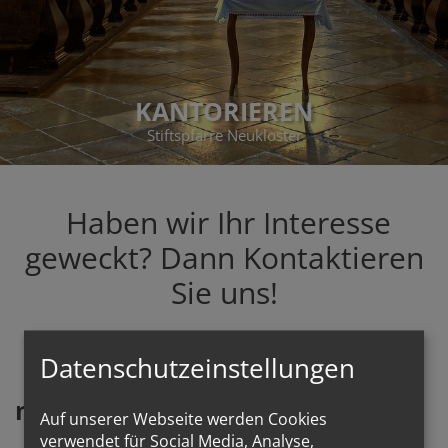
KANTORIEREN
Stiftspfarre Neukloster
Haben wir Ihr Interesse
geweckt? Dann Kontaktieren
Sie uns!
Datenschutzeinstellungen
mit
machen - Rückmeldeformular
Auf unserer Webseite werden Cookies
verwendet für Social Media, Analyse,