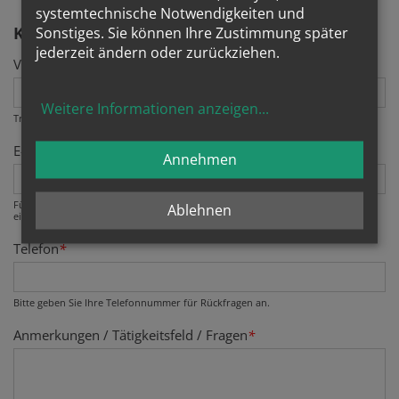
systemtechnische Notwendigkeiten und
KANTORIEREN
Sonstiges. Sie können Ihre Zustimmung später
jederzeit ändern oder zurückziehen.
Vor- und Zuname
*
Weitere Informationen anzeigen
...
Tragen Sie bitte hier Ihren Vor- und Familiennamen ein.
E-Mail
*
Annehmen
Fügen Sie bitte Ihre E-Mail Adresse als vornehmlichen Kommunikationskanal
Ablehnen
ein.
Telefon
*
Bitte geben Sie Ihre Telefonnummer für Rückfragen an.
Anmerkungen / Tätigkeitsfeld / Fragen
*