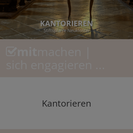
KANTORIEREN
Stiftspfarre Neukloster
mit
machen |
sich engagieren ...
Kantorieren