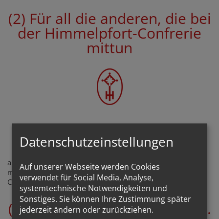
(2) Für all die anderen, die bei
der Himmelpfort-Confrerie
mittun
1-4-ALL
Datenschutzeinstellungen
ALL-4-1
also einer für alle, alle für einen - nach dem Motto nimmt
Auf unserer Webseite werden Cookies
man bei der Stippvisite in der Kirche immer alle, die bei der
verwendet für Social Media, Analyse,
Confrerie mittun, mit in die Kirche hinein...
systemtechnische Notwendigkeiten und
Sonstiges. Sie können Ihre Zustimmung später
(3) für die mir Anvertrauten ...
jederzeit ändern oder zurückziehen.