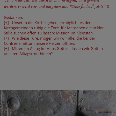
"Ich bin die Tür; wer durch mich hineingeht, wird gerettet
werden; er wird ein- und ausgehen und Weide finden."
Joh 9,10
Gedanken:
[+] Unser in die Kirche gehen, ermöglicht es den
Kirchgemeinden ruhig die Tore für Menschen die in Not
Stille suchen offen zu lassen: Mission im Kleinsten.
[+] Wie diese Türe, mögen wir (wir alle, die bei der
Confrerie mittun) unsere Herzen öffnen.
[+] Mitten im Alltag im Haus Gottes - lassen wir Gott in
unseren Alltagstrott hinein?