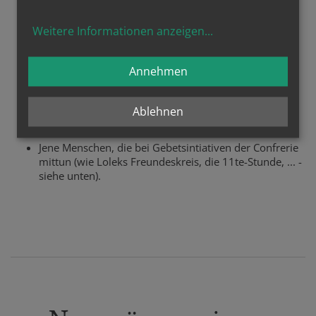
Weitere Informationen anzeigen
...
Annehmen
Das sind etwa Familienmitglieder, ein Freundeskreis,
Nachbarn, ein Gebetskreis - So hat man immer auch
gleich ein paar Gesichter vor Augen, wenn man in der
Ablehnen
Kirche für die anderen ein Stoßgebet gen Himmel
schickt.
Jene Menschen, die bei Gebetsintiativen der Confrerie
mittun (wie Loleks Freundeskreis, die 11te-Stunde, ... -
siehe unten).