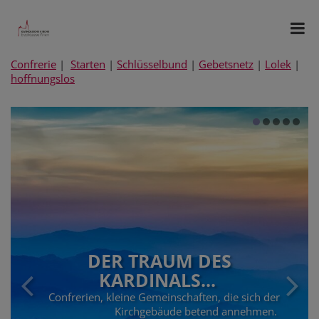
Confrerie
|
Starten
|
Schlüsselbund
|
Gebetsnetz
|
Lolek
|
hoffnungslos
DER TRAUM DES
KARDINALS...
Confrerien, kleine Gemeinschaften, die sich der
Kirchgebäude betend annehmen.