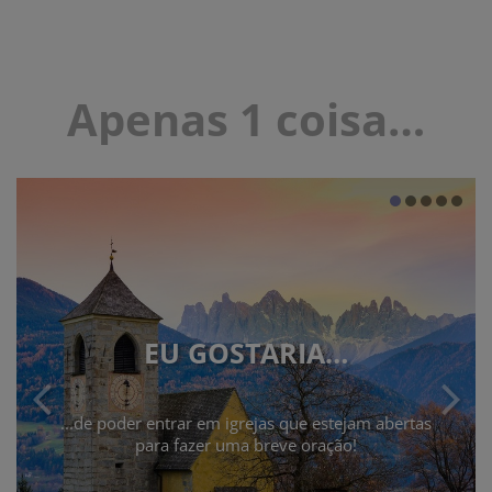
Apenas 1 coisa
…
EU GOSTARIA…
...de poder entrar em igrejas que estejam abertas
para fazer uma breve oração!