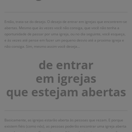
Então, trata-se do desejo. O desejo de entrar em igrejas que encontrem-se
abertas. Mesmo que às vezes você não consiga, que você não tenha a
oportunidade de passar por uma igreja, ou no dia seguinte, você esqueça,
e às vezes até pense em fazer um pequeno desvio até a proxima igreja e
não consiga. Sim, mesmo assim você deseja...
de entrar
em igrejas
que estejam abertas
Basicamente, as igrejas estarão aberta às pessoas que rezam. E porque
existem fiéis (como nós), as pessoas poderão encontrar uma igreja aberta