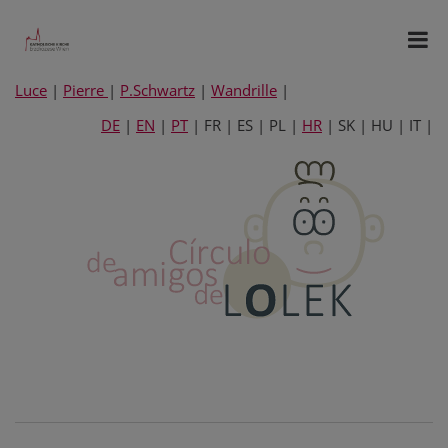
Luce
|
Pierre
|
P.Schwartz
|
Wandrille
|
DE
|
EN
|
PT
| FR | ES | PL |
HR
| SK | HU | IT |