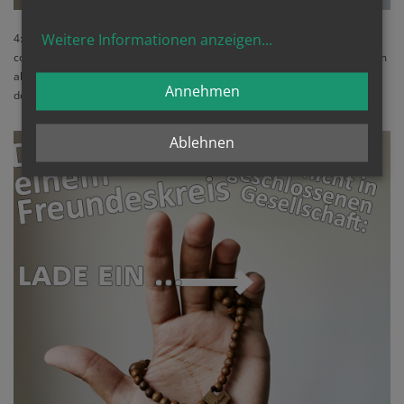
Weitere Informationen anzeigen
...
4: Ore & faça o bem (em qualquer parte deste mundo) - por ex.
colaborando com a MISSIO em construir igrejas cujas portas permaneçam
abertas na África – a partir de 1€ ou mais, ou até muito mais... (veja os
Annehmen
detalhes abaixo
)
Ablehnen