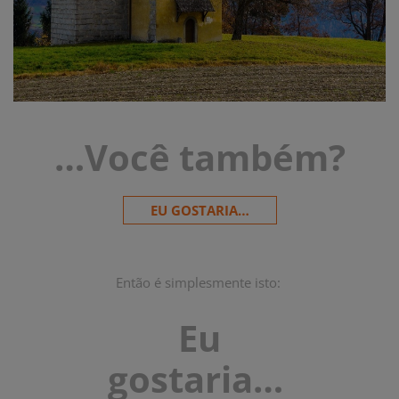
…Você também?
EU GOSTARIA…
Então é simplesmente isto:
Eu
gostaria…