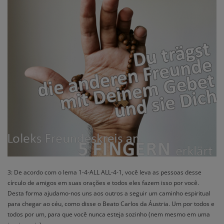
3: De acordo com o lema 1-4-ALL ALL-4-1, você leva as pessoas desse
círculo de amigos em suas orações e todos eles fazem isso por você.
Desta forma ajudamo-nos uns aos outros a seguir um caminho espiritual
para chegar ao céu, como disse o Beato Carlos da Áustria. Um por todos e
todos por um, para que você nunca esteja sozinho (nem mesmo em uma