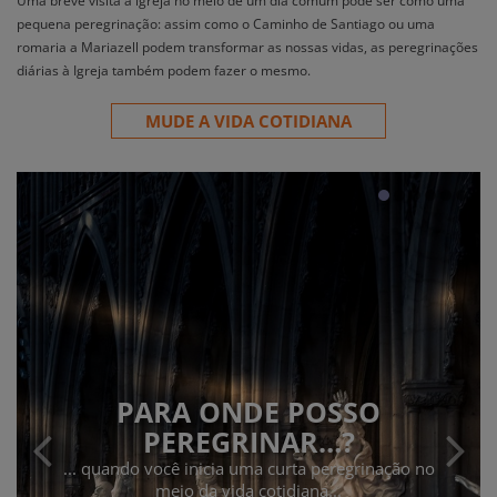
Uma breve visita à igreja no meio de um dia comum pode ser como uma
pequena peregrinação: assim como o Caminho de Santiago ou uma
romaria a Mariazell podem transformar as nossas vidas, as peregrinações
diárias à Igreja também podem fazer o mesmo.
MUDE A VIDA COTIDIANA
PARA ONDE POSSO
PEREGRINAR…?
... quando você inicia uma curta peregrinação no
meio da vida cotidiana...