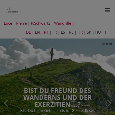
Luce
|
Pierre
|
P.Schwartz
|
Wandrille
|
DE
|
EN
|
PT
| FR | ES | PL |
HR
| SK | HU | IT |
BIST DU FREUND DES
WANDERNS UND DER
EXERZITIEN ...?
Bist Du beim Gebetskreis im Geiste dieses