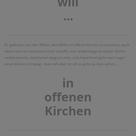
will
...
Es geht also um den Willen, den Willen in offene Kirchen zu kommen, auch
wenn man
es
manchmal nicht schafft, man anderntags an keiner Kirche
vorbei kommt, manchmal vergisst man, und manchmal geht man sogar
einen kleinen Umweg - man will aber so oft es geht, ja man will es ...
in
offenen
Kirchen