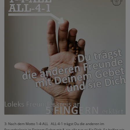
3: Nach dem Motto 1-4-ALL ALL-4-1 trägst Du die anderen im
Freundeskreis in Deinem Gebet mit & sie alle tun es für Dich. So helfen wir