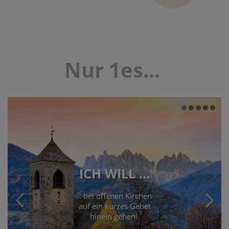
Nur 1es...
ICH WILL ...
... bei offenen Kirchen
auf ein kurzes Gebet
hinein gehen!